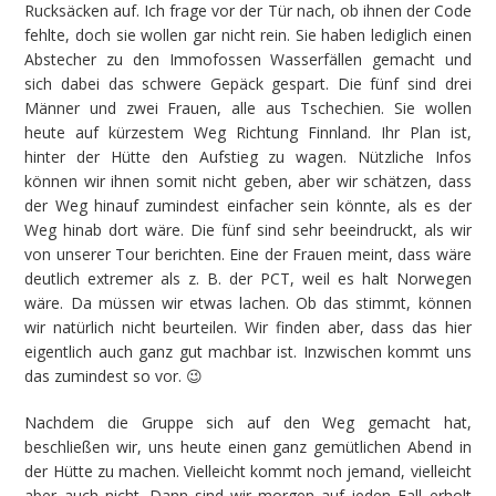
Rucksäcken auf. Ich frage vor der Tür nach, ob ihnen der Code
fehlte, doch sie wollen gar nicht rein. Sie haben lediglich einen
Abstecher zu den Immofossen Wasserfällen gemacht und
sich dabei das schwere Gepäck gespart. Die fünf sind drei
Männer und zwei Frauen, alle aus Tschechien. Sie wollen
heute auf kürzestem Weg Richtung Finnland. Ihr Plan ist,
hinter der Hütte den Aufstieg zu wagen. Nützliche Infos
können wir ihnen somit nicht geben, aber wir schätzen, dass
der Weg hinauf zumindest einfacher sein könnte, als es der
Weg hinab dort wäre. Die fünf sind sehr beeindruckt, als wir
von unserer Tour berichten. Eine der Frauen meint, dass wäre
deutlich extremer als z. B. der PCT, weil es halt Norwegen
wäre. Da müssen wir etwas lachen. Ob das stimmt, können
wir natürlich nicht beurteilen. Wir finden aber, dass das hier
eigentlich auch ganz gut machbar ist. Inzwischen kommt uns
das zumindest so vor. 😉
Nachdem die Gruppe sich auf den Weg gemacht hat,
beschließen wir, uns heute einen ganz gemütlichen Abend in
der Hütte zu machen. Vielleicht kommt noch jemand, vielleicht
aber auch nicht. Dann sind wir morgen auf jeden Fall erholt