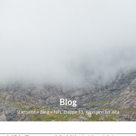
Skip
Open
Close
to
mobile
mobile
content
menu
menu
Blog
Startseite
»
Blog
»
NPL Etappe 13, Kilpisjärvi bis Alta