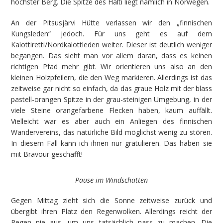
höchster Berg. Die Spitze des Halti liegt nämlich in Norwegen.
An der Pitsusjärvi Hütte verlassen wir den „finnischen
Kungsleden“ jedoch. Für uns geht es auf dem
Kalottiretti/Nordkalottleden weiter. Dieser ist deutlich weniger
begangen. Das sieht man vor allem daran, dass es keinen
richtigen Pfad mehr gibt. Wir orientieren uns also an den
kleinen Holzpfeilern, die den Weg markieren. Allerdings ist das
zeitweise gar nicht so einfach, da das graue Holz mit der blass
pastell-orangen Spitze in der grau-steinigen Umgebung, in der
viele Steine orangefarbene Flecken haben, kaum auffällt.
Vielleicht war es aber auch ein Anliegen des finnischen
Wandervereins, das natürliche Bild möglichst wenig zu stören.
In diesem Fall kann ich ihnen nur gratulieren. Das haben sie
mit Bravour geschafft!
Pause im Windschatten
Gegen Mittag zieht sich die Sonne zeitweise zurück und
übergibt ihren Platz den Regenwolken. Allerdings reicht der
Regen nie aus, um uns tatsächlich nass zu machen. Die