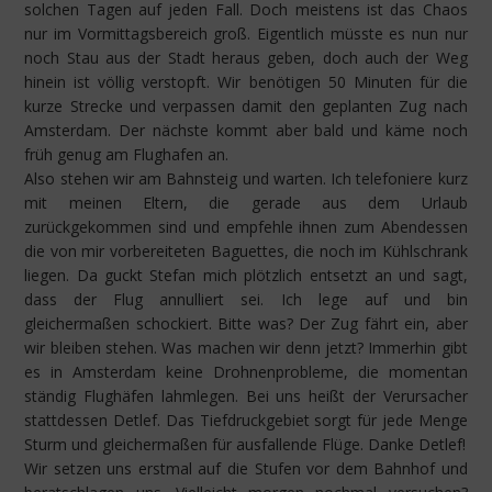
solchen Tagen auf jeden Fall. Doch meistens ist das Chaos
nur im Vormittagsbereich groß. Eigentlich müsste es nun nur
noch Stau aus der Stadt heraus geben, doch auch der Weg
hinein ist völlig verstopft. Wir benötigen 50 Minuten für die
kurze Strecke und verpassen damit den geplanten Zug nach
Amsterdam. Der nächste kommt aber bald und käme noch
früh genug am Flughafen an.
Also stehen wir am Bahnsteig und warten. Ich telefoniere kurz
mit meinen Eltern, die gerade aus dem Urlaub
zurückgekommen sind und empfehle ihnen zum Abendessen
die von mir vorbereiteten Baguettes, die noch im Kühlschrank
liegen. Da guckt Stefan mich plötzlich entsetzt an und sagt,
dass der Flug annulliert sei. Ich lege auf und bin
gleichermaßen schockiert. Bitte was? Der Zug fährt ein, aber
wir bleiben stehen. Was machen wir denn jetzt? Immerhin gibt
es in Amsterdam keine Drohnenprobleme, die momentan
ständig Flughäfen lahmlegen. Bei uns heißt der Verursacher
stattdessen Detlef. Das Tiefdruckgebiet sorgt für jede Menge
Sturm und gleichermaßen für ausfallende Flüge. Danke Detlef!
Wir setzen uns erstmal auf die Stufen vor dem Bahnhof und