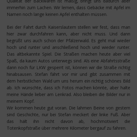
Qualität der Backwaren ist mäßig, bringt uns dadurch aber
immerhin zum Lachen. Wir lernen, dass Gebäcke mit Apfel im
Namen noch lange keinen Apfel enthalten müssen.
Bei der Fahrt durch Kaiserslautern stellen wir fest, dass man
hier zwar durchfahren kann, aber nicht muss. Und dann
begrüßt uns auch schon der Pfälzerwald. Es geht mal wieder
hoch und runter und anschließend hoch und wieder runter.
Das altbekannte Spiel. Die Straßen machen heute aber viel
Spaß, da kaum Autos unterwegs sind. Als eine Abfahrtsstraße
dann noch für LKW gesperrt ist, können wir die Straße richtig
hinabsausen. Stefan fährt vor mir und gibt zusammen mit
dem herbstlichen Wald um uns herum ein richtig schönes Bild
ab. Ich wünschte, dass ich Fotos machen könnte, aber halte
meine Hände lieber am Lenkrad. Also bleiben die Bilder nur in
meinem Kopf.
Wir kommen heute gut voran. Die lahmen Beine von gestern
sind Geschichte, nur bei Stefan meckert der linke Fuß. Aber
das hält ihn nicht davon ab, hochmotiviert die
Totenkopfstraße über mehrere Kilometer bergauf zu fahren.