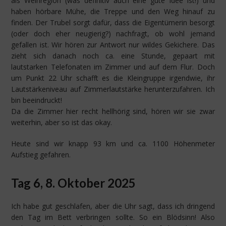
als Weinregion (was definitiv auch eine gute Idee ist!) und
haben hörbare Mühe, die Treppe und den Weg hinauf zu
finden. Der Trubel sorgt dafür, dass die Eigentümerin besorgt
(oder doch eher neugierig?) nachfragt, ob wohl jemand
gefallen ist. Wir hören zur Antwort nur wildes Gekichere. Das
zieht sich danach noch ca. eine Stunde, gepaart mit
lautstarken Telefonaten im Zimmer und auf dem Flur. Doch
um Punkt 22 Uhr schafft es die Kleingruppe irgendwie, ihr
Lautstärkeniveau auf Zimmerlautstärke herunterzufahren. Ich
bin beeindruckt!
Da die Zimmer hier recht hellhörig sind, hören wir sie zwar
weiterhin, aber so ist das okay.
Heute sind wir knapp 93 km und ca. 1100 Höhenmeter
Aufstieg gefahren.
Tag 6, 8. Oktober 2025
Ich habe gut geschlafen, aber die Uhr sagt, dass ich dringend
den Tag im Bett verbringen sollte. So ein Blödsinn! Also