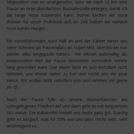
Sitzposition nun so unangenehm, dass wir nach 12 km eine
Pause an einer überdachten Bushaltestelle einlegen, damit ich
die lange Hose loswerden kann. Vorher kochen wir noch
Wasser für unser Frühstück auf, im Zelt hatten wir nämlich
noch keinen Hunger.
Ein vorbeifahrendes Auto hält an und der Fahrer bietet uns
seine Scheune als Pausenplatz an. Super nett, aber bis wir nun
wieder alles eingepackt hätten… Wir lehnen widerwillig ab,
insbesondere weil die Pause ansonsten vermutlich seeehr
lang geworden wäre. Der Mann lässt es sich trotzdem nicht
nehmen, uns etwas Gutes zu tun und reicht uns ein paar
Kekse. Wir wollen nicht unhöflich sein und nehmen sie gerne
an. 😉
Nach der Pause fülle ich unsere Wasserflaschen am
nahegelegenen Friedhof auf und dann geht es mit bequemem
Sitz weiter. Die Vulkaneifel fordert uns heute ganz gut. Ständig
geht es bergauf, was für 50% von uns (also mich) sehr, sehr
anstrengend ist.