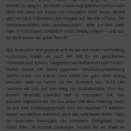
schnell. So lang ist der letzte Urlaub zugegebenermaßen noch
nicht her. Aber wir freuen uns trotzdem sehr! Heute Abend
geht es nach Schottland und morgen auf die Isle of Skye. Die
Wetteraussichten sind „durchwachsen“, aber zur Not kann
man in Schottland schließlich noch Whisky trinken – und das
ist doch immer ein guter Plan B!
Die Rucksäcke sind gepackt und da wir erst heute Nachmittag
losmüssen, haben wir noch viel Zeit für ein gemütliches
Frühstück und schöne Tätigkeiten wie Aufräumen und Putzen.
Stefan wuselt mit seiner typischen Vorurlaubsanspannung
durchs Haus und macht mich damit ein ganz klein wenig
verrückt. Aber so kenne ich ihn. Pünktlich um 16.10 Uhr
machen wir uns auf den Weg zur Bushaltestelle. Der Bus
kommt ebenfalls pünktlich und ist erstaunlich voll. Das
passiert eigentlich nie. Ob das etwas mit dem Feiertag heute
zu tun hat? Erfahrungsgemäß sind wir maximal 15 Minuten
später am Venloer Bahnhof, doch das wird heute nichts. Dass
an deutschen Feiertagen das komplette Ruhrgebiet nach
Venlo fährt, ist normal. Deswegen meiden wir die Stadt an