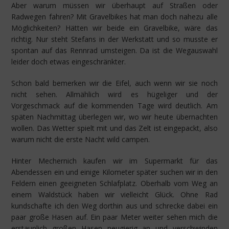
Aber warum müssen wir überhaupt auf Straßen oder
Radwegen fahren? Mit Gravelbikes hat man doch nahezu alle
Möglichkeiten? Hätten wir beide ein Gravelbike, wäre das
richtig. Nur steht Stefans in der Werkstatt und so musste er
spontan auf das Rennrad umsteigen. Da ist die Wegauswahl
leider doch etwas eingeschränkter.
Schon bald bemerken wir die Eifel, auch wenn wir sie noch
nicht sehen. Allmählich wird es hügeliger und der
Vorgeschmack auf die kommenden Tage wird deutlich. Am
späten Nachmittag überlegen wir, wo wir heute übernachten
wollen. Das Wetter spielt mit und das Zelt ist eingepackt, also
warum nicht die erste Nacht wild campen.
Hinter Mechernich kaufen wir im Supermarkt für das
Abendessen ein und einige Kilometer später suchen wir in den
Feldern einen geeigneten Schlafplatz. Oberhalb vom Weg an
einem Waldstück haben wir vielleicht Glück. Ohne Rad
kundschafte ich den Weg dorthin aus und schrecke dabei ein
paar große Hasen auf. Ein paar Meter weiter sehen mich die
erstaunlich großen Hasen neugierig an und verschwinden