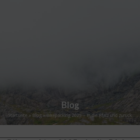
Skip
Open
Close
to
mobile
mobile
content
menu
menu
Blog
Startseite
»
Blog
»
Bikepacking 2025 – In die Pfalz und zurück