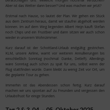
beratschlagen uns. Vielleicht morgen nochmal versuchen?
Aber ist das Wetter dann besser? Und was machen wir jetzt?
Erstmal nach Hause, so lautet der Plan. Wir gehen ein Stück
aus dem Zentrum heraus, damit wir staufrei abgeholt werden
können. Im auf dem Weg liegenden Albert Heijn kauft Stefan
noch Chips und ein Frustbier und dann sitzen wir auch schon
wieder in unserem Wohnzimmer.
Kurz darauf ist der Schottland-Urlaub endgültig gestrichen.
KLM, unsere Airline, warnt vor weiteren Annullierungen bis
einschließlich Sonntag (nochmal: Danke, Detlef!). Allerdings
wäre Sonntag auch schon zu spät für uns, selbst wenn der
Flug stattfinden würde. Dann bleibt zu wenig Zeit vor Ort, um
die geplante Tour zu gehen.
Immerhin ist das Abendessen schon fertig. Kurz darauf
machen wir uns spontan auf zu Freunden und vergessen den
Urlaubsfrust für einige Stunden.
Tag 2 & 3, 04. – 05. Oktober 2025