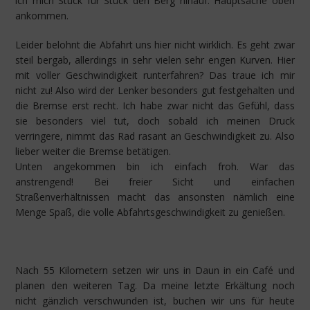
ich mich Stück für Stück den Berg hinauf. Hauptsache oben
ankommen.
Leider belohnt die Abfahrt uns hier nicht wirklich. Es geht zwar
steil bergab, allerdings in sehr vielen sehr engen Kurven. Hier
mit voller Geschwindigkeit runterfahren? Das traue ich mir
nicht zu! Also wird der Lenker besonders gut festgehalten und
die Bremse erst recht. Ich habe zwar nicht das Gefühl, dass
sie besonders viel tut, doch sobald ich meinen Druck
verringere, nimmt das Rad rasant an Geschwindigkeit zu. Also
lieber weiter die Bremse betätigen.
Unten angekommen bin ich einfach froh. War das
anstrengend! Bei freier Sicht und einfachen
Straßenverhältnissen macht das ansonsten nämlich eine
Menge Spaß, die volle Abfahrtsgeschwindigkeit zu genießen.
Nach 55 Kilometern setzen wir uns in Daun in ein Café und
planen den weiteren Tag. Da meine letzte Erkältung noch
nicht gänzlich verschwunden ist, buchen wir uns für heute