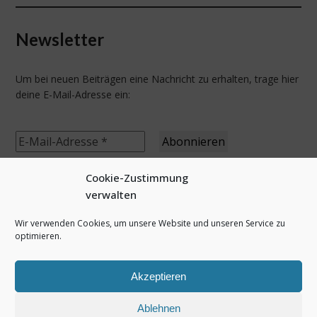
Newsletter
Um bei neuen Beiträgen eine Nachricht zu erhalten, trage hier
deine E-Mail-Adresse ein:
Cookie-Zustimmung
verwalten
letzte Beiträge
Wir verwenden Cookies, um unsere Website und unseren Service zu
optimieren.
Bikepacking 2025 – In die Pfalz und zurück
Irland 2025 – Beara Way
Akzeptieren
Pyrenäen 2025 – Haute randonnée pyrénéenne
Dänemark 2025 – Roadtrip & Gendarmstien
Ablehnen
Norwegen 2024 Teil 3, Jotunheimen