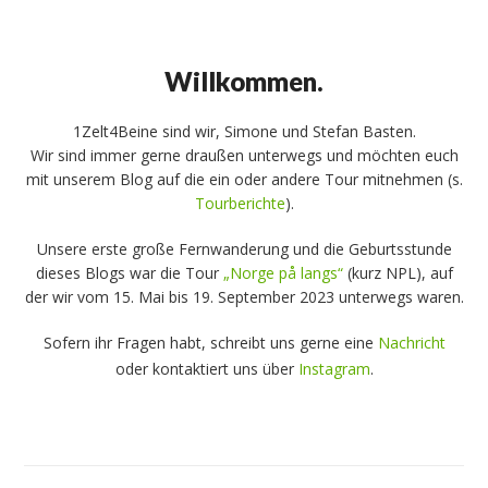
Skip
Open
Close
to
mobile
mobile
content
Willkommen.
menu
menu
1Zelt4Beine sind wir, Simone und Stefan Basten.
Wir sind immer gerne draußen unterwegs und möchten euch
mit unserem Blog auf die ein oder andere Tour mitnehmen (s.
Tourberichte
).
Unsere erste große Fernwanderung und die Geburtsstunde
dieses Blogs war die Tour
„Norge på langs“
(kurz NPL), auf
der wir vom 15. Mai bis 19. September 2023 unterwegs waren.
Sofern ihr Fragen habt, schreibt uns gerne eine
Nachricht
oder kontaktiert uns über
Instagram
.