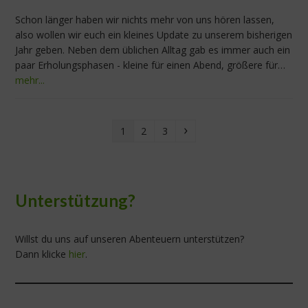
Schon länger haben wir nichts mehr von uns hören lassen,
also wollen wir euch ein kleines Update zu unserem bisherigen
Jahr geben. Neben dem üblichen Alltag gab es immer auch ein
paar Erholungsphasen - kleine für einen Abend, größere für…
mehr...
Seite
Seite
Seite
Vorwärts
1
2
3
Unterstützung?
Willst du uns auf unseren Abenteuern unterstützen?
Dann klicke
hier
.