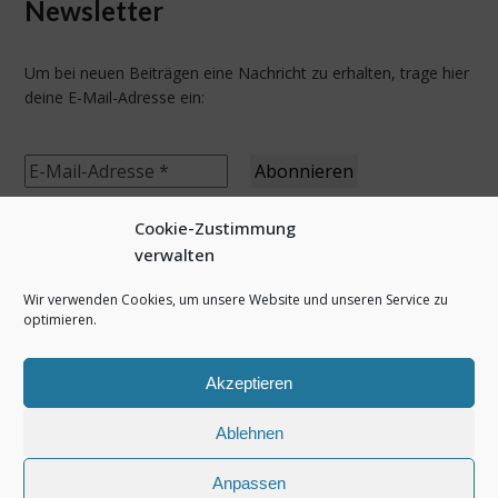
Newsletter
Um bei neuen Beiträgen eine Nachricht zu erhalten, trage hier
deine E-Mail-Adresse ein:
Cookie-Zustimmung
verwalten
letzte Beiträge
Wir verwenden Cookies, um unsere Website und unseren Service zu
optimieren.
Bikepacking 2025 – In die Pfalz und zurück
Irland 2025 – Beara Way
Akzeptieren
Pyrenäen 2025 – Haute randonnée pyrénéenne
Dänemark 2025 – Roadtrip & Gendarmstien
Ablehnen
Norwegen 2024 Teil 3, Jotunheimen
Anpassen