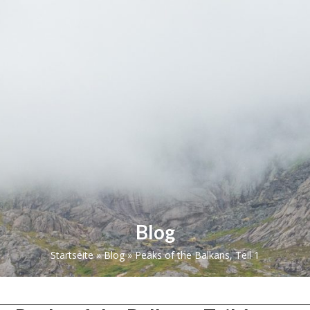
Skip
Open
Close
to
mobile
mobile
content
menu
menu
Blog
Startseite
»
Blog
»
Peaks of the Balkans, Teil 1