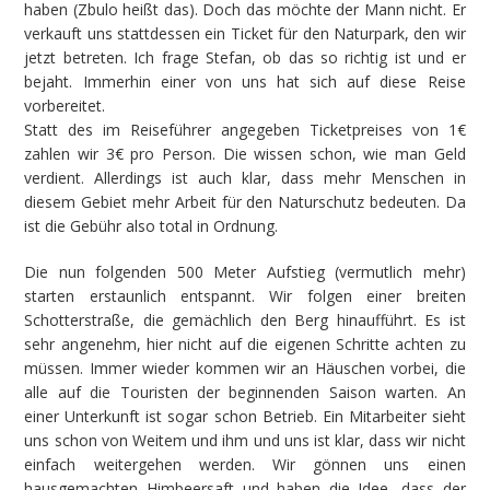
haben (Zbulo heißt das). Doch das möchte der Mann nicht. Er
verkauft uns stattdessen ein Ticket für den Naturpark, den wir
jetzt betreten. Ich frage Stefan, ob das so richtig ist und er
bejaht. Immerhin einer von uns hat sich auf diese Reise
vorbereitet.
Statt des im Reiseführer angegeben Ticketpreises von 1€
zahlen wir 3€ pro Person. Die wissen schon, wie man Geld
verdient. Allerdings ist auch klar, dass mehr Menschen in
diesem Gebiet mehr Arbeit für den Naturschutz bedeuten. Da
ist die Gebühr also total in Ordnung.
Die nun folgenden 500 Meter Aufstieg (vermutlich mehr)
starten erstaunlich entspannt. Wir folgen einer breiten
Schotterstraße, die gemächlich den Berg hinaufführt. Es ist
sehr angenehm, hier nicht auf die eigenen Schritte achten zu
müssen. Immer wieder kommen wir an Häuschen vorbei, die
alle auf die Touristen der beginnenden Saison warten. An
einer Unterkunft ist sogar schon Betrieb. Ein Mitarbeiter sieht
uns schon von Weitem und ihm und uns ist klar, dass wir nicht
einfach weitergehen werden. Wir gönnen uns einen
hausgemachten Himbeersaft und haben die Idee, dass der