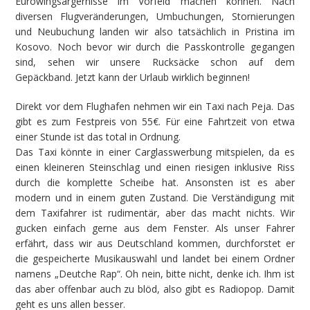
Eurowingsärgernisse im Vorfeld machen können. Nach
diversen Flugveränderungen, Umbuchungen, Stornierungen
und Neubuchung landen wir also tatsächlich in Pristina im
Kosovo. Noch bevor wir durch die Passkontrolle gegangen
sind, sehen wir unsere Rucksäcke schon auf dem
Gepäckband. Jetzt kann der Urlaub wirklich beginnen!
Direkt vor dem Flughafen nehmen wir ein Taxi nach Peja. Das
gibt es zum Festpreis von 55€. Für eine Fahrtzeit von etwa
einer Stunde ist das total in Ordnung.
Das Taxi könnte in einer Carglasswerbung mitspielen, da es
einen kleineren Steinschlag und einen riesigen inklusive Riss
durch die komplette Scheibe hat. Ansonsten ist es aber
modern und in einem guten Zustand. Die Verständigung mit
dem Taxifahrer ist rudimentär, aber das macht nichts. Wir
gucken einfach gerne aus dem Fenster. Als unser Fahrer
erfährt, dass wir aus Deutschland kommen, durchforstet er
die gespeicherte Musikauswahl und landet bei einem Ordner
namens „Deutche Rap“. Oh nein, bitte nicht, denke ich. Ihm ist
das aber offenbar auch zu blöd, also gibt es Radiopop. Damit
geht es uns allen besser.