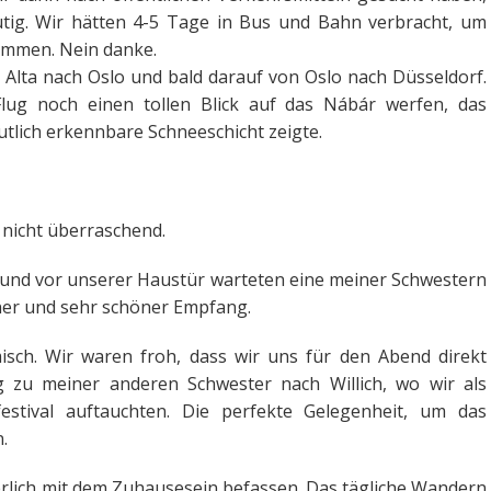
utig. Wir hätten 4-5 Tage in Bus und Bahn verbracht, um
ommen. Nein danke.
Alta nach Oslo und bald darauf von Oslo nach Düsseldorf.
ug noch einen tollen Blick auf das Nábár werfen, das
utlich erkennbare Schneeschicht zeigte.
 nicht überraschend.
und vor unserer Haustür warteten eine meiner Schwestern
iner und sehr schöner Empfang.
sch. Wir waren froh, dass wir uns für den Abend direkt
zu meiner anderen Schwester nach Willich, wo wir als
estival auftauchten. Die perfekte Gelegenheit, um das
.
lich mit dem Zuhausesein befassen. Das tägliche Wandern