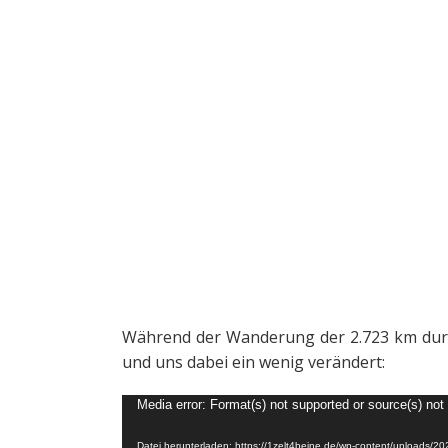
Während der Wanderung der 2.723 km dur
und uns dabei ein wenig verändert:
Video-
Media error: Format(s) not supported or source(s) not
Player
Datei herunterladen: https://1zelt4beine.de/wp-content/uploads/