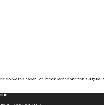
ch Norwegen haben wir immer mehr Kondition aufgebaut
 found
2023/11/2023-11-19-NPL-wir43.mp4?_=1