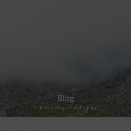
Skip
Open
Close
to
mobile
mobile
content
menu
menu
Blog
Startseite
»
Blog
»
Ein Löffel Butter