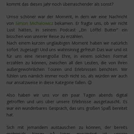
kommt das dieses Jahr noch überraschender als sonst?
Umso schöner war der Moment, in dem wir eine Nachricht
von
Simon Michalowicz
bekamen. Er fragte uns, ob wir nicht
Lust hätten, in seinem Podcast „Ein Löffel Butter“ ein
bisschen von unserer Reise zu erzählen.
Nach einem kurzen ungläubigen Moment haben wir natürlich
sofort zugesagt! Und uns wahnsinnig gefreut! Das war und ist
für uns eine riesengroße Ehre, in einem solchen Format
erzählen zu können, zwischen all den Leuten, die von ihren
außergewöhnlichen Touren und Erlebnissen berichten. Wir
fühlen uns nämlich immer noch nicht so, als würden wir auch
nur ansatzweise in diese Kategorie fallen. 😉
Also haben wir uns vor ein paar Tagen abends digital
getroffen und uns über unsere Erlebnisse ausgetauscht. Es
war ein wunderbares Gespräch, das uns großen Spaß bereitet
hat.
Sich mit jemandem austauschen zu können, der bereits
mehrmals Norge på langs gewandert ist, unsere