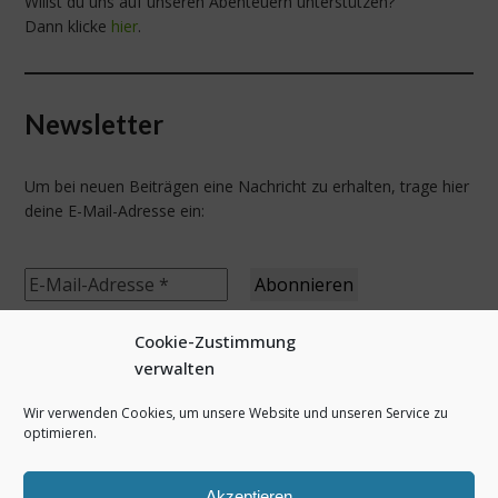
Willst du uns auf unseren Abenteuern unterstützen?
Dann klicke
hier
.
Newsletter
Um bei neuen Beiträgen eine Nachricht zu erhalten, trage hier
deine E-Mail-Adresse ein:
Cookie-Zustimmung
verwalten
letzte Beiträge
Wir verwenden Cookies, um unsere Website und unseren Service zu
optimieren.
Bikepacking 2025 – In die Pfalz und zurück
Irland 2025 – Beara Way
Akzeptieren